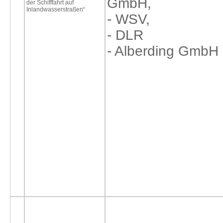
GmbH,
der Schifffahrt auf
Inlandwasserstraßen“
- WSV,
- DLR
- Alberding GmbH