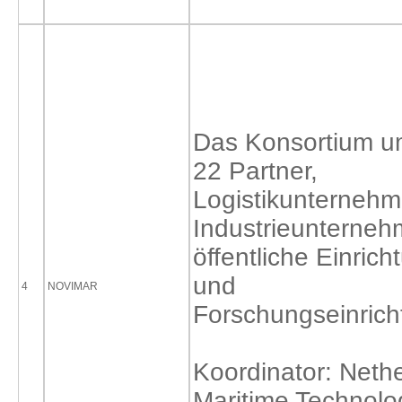
Das Konsortium u
22 Partner,
Logistikunternehm
Industrieunterneh
öffentliche Einric
und
4
NOVIMAR
Forschungseinric
Koordinator: Neth
Maritime Technolo