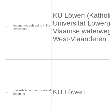
KU Löwen (Kathol
Universität Löwen
Autonomous shipping in the
6
“Westhoek”
Vlaamse waterwe
West-Vlaanderen
KU Löwen
Towards Autonomous Inland
7
Shipping